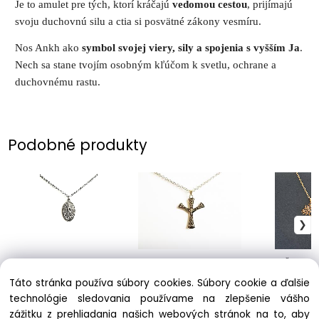
Je to amulet pre tých, ktorí kráčajú
vedomou cestou
, prijímajú
svoju duchovnú silu a ctia si posvätné zákony vesmíru.
Nos Ankh ako
symbol svojej viery, sily a spojenia s vyšším Ja
.
Nech sa stane tvojím osobným kľúčom k svetlu, ochrane a
duchovnému rastu.
Podobné produkty
Amulet Archanjel
Ochranná runa Eolh
Strom Života II
Michael
8.90 €
12.90 €
Táto stránka používa súbory cookies. Súbory cookie a ďalšie
10.90 €
technológie sledovania používame na zlepšenie vášho
zážitku z prehliadania našich webových stránok na to, aby