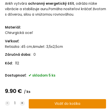
Ankh vytvára
ochranný energetický štít
, odráža nízke
vibrácie a stabilizuje auru.Pomáha nositeľovi kráčať životom
s dôverou, silou a vnútornou rovnováhou.
Materiál
:
Chirurgická oceľ
Veľkosť
:
Retiazka :45 cm;Amulet :3,5x2,5cm
Záručná doba:
0
Kód:
112
Dostupnosť:
skladom 5 ks
9.90
€
ks