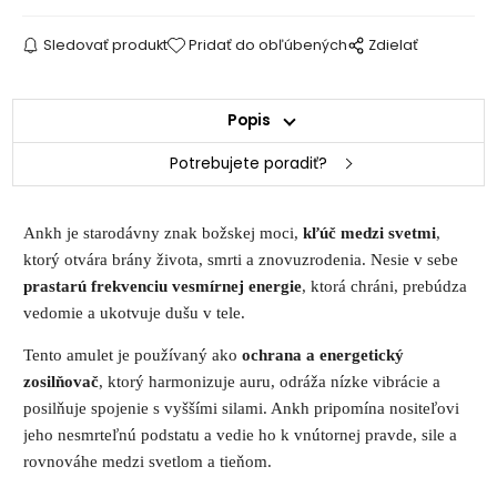
Sledovať produkt
Pridať do obľúbených
Zdielať
Popis
Potrebujete poradiť?
Ankh je starodávny znak božskej moci,
kľúč medzi svetmi
,
ktorý otvára brány života, smrti a znovuzrodenia. Nesie v sebe
prastarú frekvenciu vesmírnej energie
, ktorá chráni, prebúdza
vedomie a ukotvuje dušu v tele.
Tento amulet je používaný ako
ochrana a energetický
zosilňovač
, ktorý harmonizuje auru, odráža nízke vibrácie a
posilňuje spojenie s vyššími silami. Ankh pripomína nositeľovi
jeho nesmrteľnú podstatu a vedie ho k vnútornej pravde, sile a
rovnováhe medzi svetlom a tieňom.