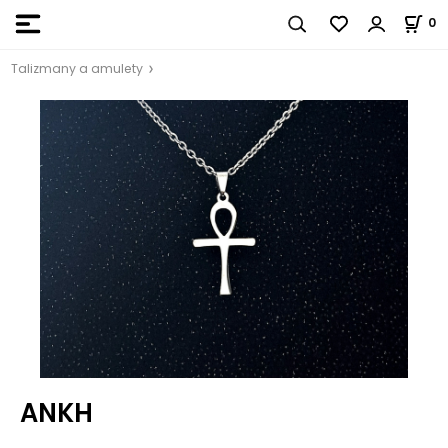
0
Talizmany a amulety
ANKH