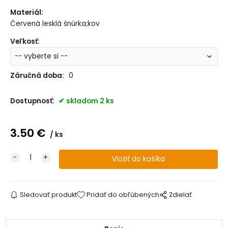
Materiál
:
Červená lesklá šnúrka;kov
Veľkosť
:
Záručná doba:
0
Dostupnosť:
skladom 2 ks
3.50
€
ks
Sledovať produkt
Pridať do obľúbených
Zdielať